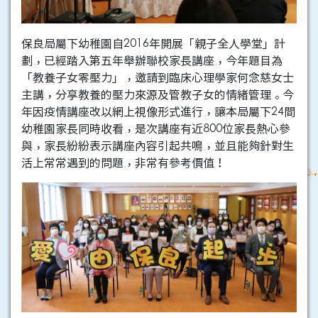
保良局屬下幼稚園自2016年開展「親子全人學堂」計
劃，已經踏入第五年舉辦聯校家長講座，今年題目為
「教養子女零壓力」，邀請到臨床心理學家何念慈女士
主講，分享教養的壓力來源及管教子女的情緒管理。今
年因疫情講座改以網上視像形式進行，讓本局屬下24間
幼稚園家長同時收看，是次講座有近800位家長熱心參
與，家長紛紛表示講座內容引起共鳴，並且能夠針對生
活上常常遇到的問題，非常有參考價值！