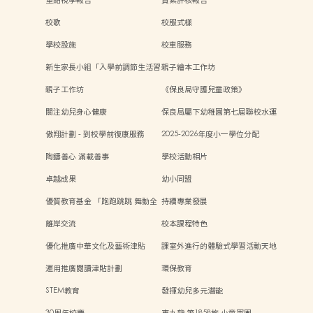
校歌
校服式樣
學校設施
校車服務
新生家長小組「入學前調節生活習
親子繪本工作坊
慣及心理準備」
親子工作坊
《保良局守護兒童政策》
關注幼兒身心健康
保良局屬下幼稚園第七屆聯校水運
會
傲翔計劃 - 到校學前復康服務
2025-2026年度小一學位分配
陶鑄善心 滿載善事
學校活動相片
卓越成果
幼小同盟
優質教育基金 「跑跑跳跳 舞動全
持續專業發展
身樂無窮」計劃
離岸交流
校本課程特色
優化推廣中華文化及藝術津貼
課室外進行的體驗式學習活動天地
運用推廣閱讀津貼計劃
環保教育
STEM教育
發揮幼兒多元潛能
30周年校慶
東九龍 第1858旅 小童軍團