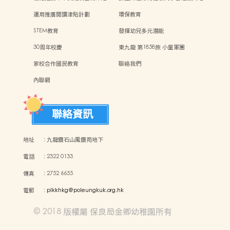
運用推廣閱讀津貼計劃
環保教育
STEM教育
發揮幼兒多元潛能
30周年校慶
東九龍 第1858旅 小童軍團
家校合作國民教育
聯絡我們
內聯網
聯絡資訊
地址
:
九龍鑽石山鳳鑽苑地下
電話
:
2322 0133
傳真
:
2752 6655
電郵
:
plkkhkg@poleungkuk.org.hk
© 2018 版權屬 保良局金卿幼稚園所有