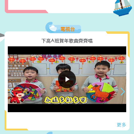
電視台
下高A班賀年歌曲齊齊唱
更多