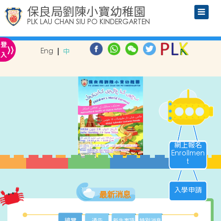
保良局劉陳小寶幼稚園
PLK LAU CHAN SIU PO KINDERGARTEN
»
登
Eng
中
入
網上報名
Enrollmen
t
入學申請
最新消息
總覽
通告
新生事項
特別消息