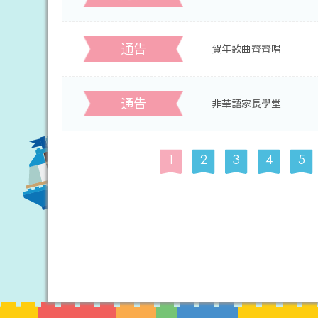
通告
賀年歌曲齊齊唱
通告
非華語家長學堂
1
2
3
4
5