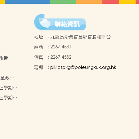
聯絡資訊
地址
:
九龍長沙灣富昌邨富潤樓平台
電話
:
2267 4531
傳真
:
2267 4532
校報告
電郵
:
plklcspkg@poleungkuk.org.hk
兒童政策
年度上學期學
目表
年度上學期學
目表