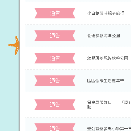
通告
小白兔農莊親子旅行
通告
低班參觀海洋公園
通告
幼兒班參觀佐敦谷公園
通告
區區低碳生活嘉年華
保良局服飾日——「環」
通告
動
通告
聖公會聖多馬小學第十