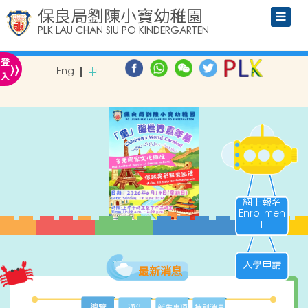
保良局劉陳小寶幼稚園
PLK LAU CHAN SIU PO KINDERGARTEN
»
登
Eng
中
入
網上報名
Enrollmen
t
入學申請
最新消息
總覽
通告
新生事項
特別消息