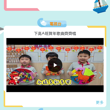
電視台
下高A班賀年歌曲齊齊唱
更多