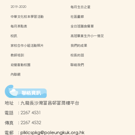
2019-2020
每月生日之星
中華文化校本學習活動
社區畫廊
每月茶點表
全日班膳食餐單
校訊
高班畢業生升小一情況
家校合作小組活動照片
我們的成果
教師培訓
校長的話
幼營喜動校園
聯絡我們
內聯網
聯絡資訊
地址
:
九龍長沙灣富昌邨富潤樓平台
電話
:
2267 4531
傳真
:
2267 4532
電郵
:
plklcspkg@poleungkuk.org.hk