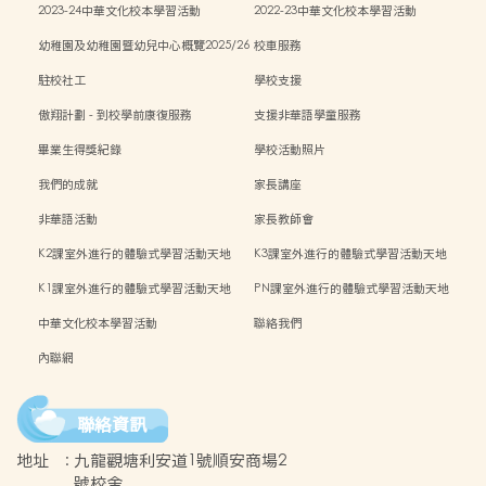
2023-24中華文化校本學習活動
2022-23中華文化校本學習活動
幼稚園及幼稚園暨幼兒中心概覽2025/26
校車服務
學年
駐校社工
學校支援
傲翔計劃 - 到校學前康復服務
支援非華語學童服務
畢業生得獎紀錄
學校活動照片
我們的成就
家長講座
非華語活動
家長教師會
K2課室外進行的體驗式學習活動天地
K3課室外進行的體驗式學習活動天地
K1課室外進行的體驗式學習活動天地
PN課室外進行的體驗式學習活動天地
中華文化校本學習活動
聯絡我們
內聯網
聯絡資訊
地址
:
九龍觀塘利安道1號順安商場2
號校舍