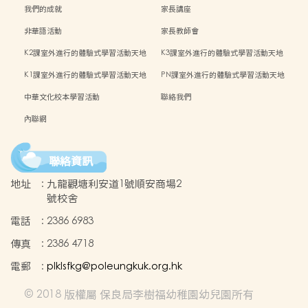
我們的成就
家長講座
非華語活動
家長教師會
K2課室外進行的體驗式學習活動天地
K3課室外進行的體驗式學習活動天地
K1課室外進行的體驗式學習活動天地
PN課室外進行的體驗式學習活動天地
中華文化校本學習活動
聯絡我們
內聯網
聯絡資訊
地址
:
九龍觀塘利安道1號順安商場2
號校舍
電話
:
2386 6983
傳真
:
2386 4718
電郵
:
plklsfkg@poleungkuk.org.hk
© 2018 版權屬 保良局李樹福幼稚園幼兒園所有