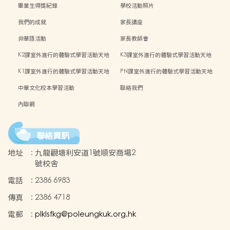
畢業生得獎紀錄
學校活動照片
我們的成就
家長講座
非華語活動
家長教師會
K2課室外進行的體驗式學習活動天地
K3課室外進行的體驗式學習活動天地
K1課室外進行的體驗式學習活動天地
PN課室外進行的體驗式學習活動天地
中華文化校本學習活動
聯絡我們
內聯網
聯絡資訊
地址
:
九龍觀塘利安道1號順安商場2
號校舍
電話
:
2386 6983
傳真
:
2386 4718
電郵
:
plklsfkg@poleungkuk.org.hk