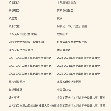
校園簡介
本年度發展重點
學校報告
質素評核報告
校曆表
校歌
校服式樣
保良局「幼小同盟」計劃
《保良局守護兒童政策》
駐校社工
到校學前康復服務 - 傲翔計劃
對非華語學童的支援措施
環保及自然保育基金
本年度學費
2024-2025年度下學期學生書簿雜費
2024-2025年度上學期學生書簿雜費
2023-2024年度下學期學生書簿雜費
2023-2024年度上學期學生書簿雜費
2022-2023年度下學期學生書簿雜費
2022-2023年度上學期學生書簿雜費
學校活動照片
家長教師會活動照片
舞蹈組成就
小童軍成就
其他獎項
金紫荊盃全港幼兒迎新春繪畫大獎~榮獲
二等獎
金紫荊盃全港幼兒迎新春繪畫大獎~榮獲
金紫荊盃全港幼兒迎新春繪畫大獎~優異
三等獎
獎