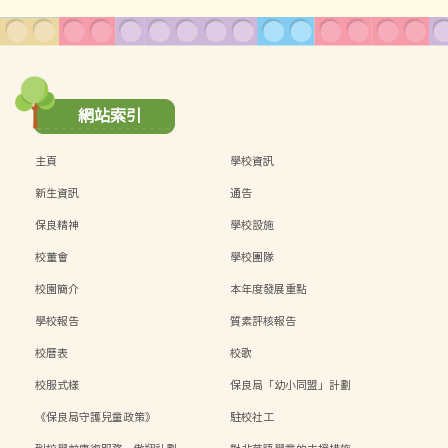
網站索引
主頁
學校資訊
新生資訊
通告
保良精神
學校設施
校董會
學校團隊
校園簡介
本年度發展重點
學校報告
質素評核報告
校曆表
校歌
校服式樣
保良局「幼小同盟」計劃
《保良局守護兒童政策》
駐校社工