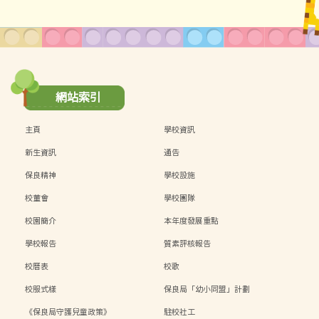
網站索引
主頁
學校資訊
新生資訊
通告
保良精神
學校設施
校董會
學校團隊
校園簡介
本年度發展重點
學校報告
質素評核報告
校曆表
校歌
校服式樣
保良局「幼小同盟」計劃
《保良局守護兒童政策》
駐校社工