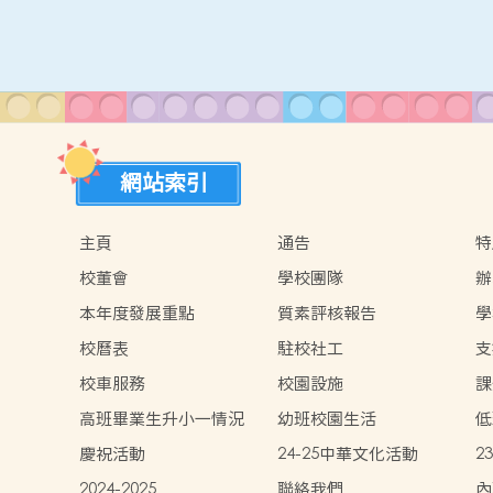
網站索引
主頁
通告
特
校董會
學校團隊
辦
本年度發展重點
質素評核報告
學
校曆表
駐校社工
支
校車服務
校園設施
課
高班畢業生升小一情況
幼班校園生活
低
慶祝活動
24-25中華文化活動
2
2024-2025
聯絡我們
內