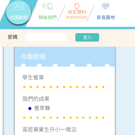
收生資料
校園動態
聯絡我們
Admission
家長園地
密碼
登入
校園動態
學生餐單
我們的成果
薈萃舞
高班畢業生升小一情況