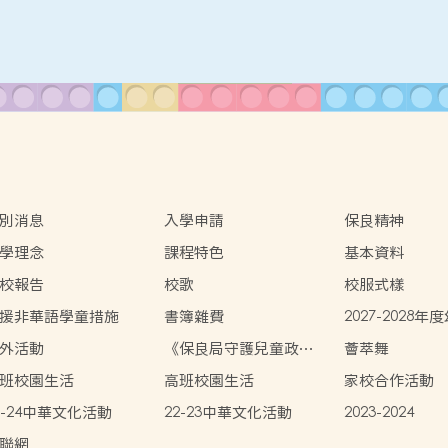
別消息
入學申請
保良精神
學理念
課程特色
基本資料
校報告
校歌
校服式樣
援非華語學童措施
書簿雜費
2027-2028
學報名程序
外活動
《保良局守護兒童政
薈萃舞
策》
班校園生活
高班校園生活
家校合作活動
3-24中華文化活動
22-23中華文化活動
2023-2024
聯網