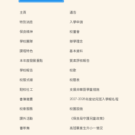
主頁
通告
特別消息
入學申請
保良精神
校董會
學校團隊
辦學理念
課程特色
基本資料
本年度發展重點
質素評核報告
學校報告
校歌
校服式樣
校曆表
駐校社工
支援非華語學童措施
書簿雜費
2027-2028年度幼兒班入學報名程
序
校車服務
校園設施
課外活動
《保良局守護兒童政策》
薈萃舞
高班畢業生升小一情況