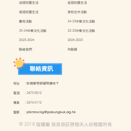
幼班校園生活
低班校園生活
高班校園生活
家校合作活動
慶祝活動
24-25中華文化活動
23-24中華文化活動
22-23中華文化活動
2023-2024
2024-2025
聯絡我們
內聯網
聯絡資訊
地址
:
粉嶺華明邨耀明樓地下
電話
:
2675 0012
傳真
:
2676 0112
電郵
:
plkmrsvckg@poleungkuk.org.hk
© 2018 版權屬 保良局莊啓程夫人幼稚園所有