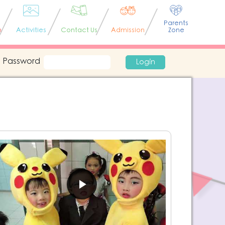
Parents
n
Activities
Contact Us
Admission
Zone
Password
Login