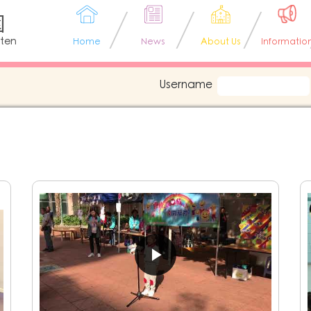
園
rten
Home
News
About Us
Informatio
Username
日