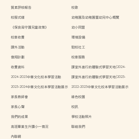
質素評核報告
校歌
校服式樣
幼稚園及幼稚園暨幼兒中心概覽
《保良局守護兒童政策》
幼小同盟
校車收費
環境設備
課外活動
駐校社工
傲翔計劃
校車服務
收費資料
課室外進行的體驗式學習天地(2024-
2025)
2024-2025中華文化校本學習活動
課室外進行的體驗式學習天地(2023-
2024)
2023-2024中華文化校本學習活動展示
2022-2023中華文化校本學習活動展示
家長教師會
綠色校園
家長心聲
校訊
我們的成果
學校活動照片
高班畢業生升讀小一情況
聯絡我們
內聯網