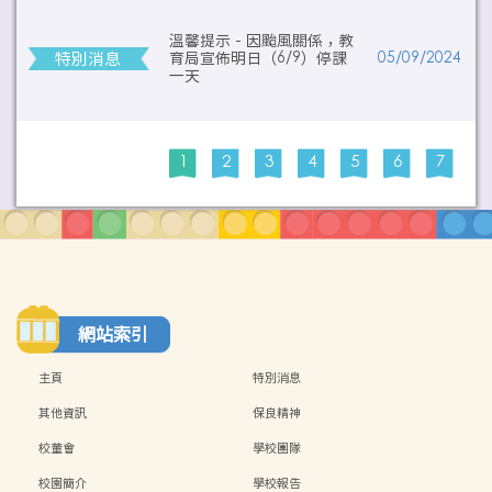
溫馨提示 - 因颱風關係，教
特別消息
育局宣佈明日（6/9）停課
05/09/2024
一天
1
2
3
4
5
6
7
網站索引
主頁
特別消息
其他資訊
保良精神
校董會
學校團隊
校園簡介
學校報告