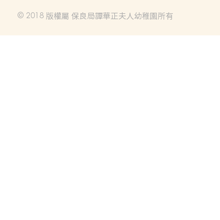
© 2018 版權屬 保良局譚華正夫人幼稚園所有