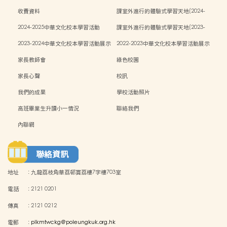
收費資料
課室外進行的體驗式學習天地(2024-
2025)
2024-2025中華文化校本學習活動
課室外進行的體驗式學習天地(2023-
2024)
2023-2024中華文化校本學習活動展示
2022-2023中華文化校本學習活動展示
家長教師會
綠色校園
家長心聲
校訊
我們的成果
學校活動照片
高班畢業生升讀小一情況
聯絡我們
內聯網
聯絡資訊
地址
:
九龍荔枝角華荔邨賞荔樓7字樓703室
電話
:
2121 0201
傳真
:
2121 0212
電郵
:
plkmtwckg@poleungkuk.org.hk