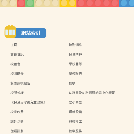
網站索引
主頁
特別消息
其他資訊
保良精神
校董會
學校團隊
校園簡介
學校報告
質素評核報告
校歌
校服式樣
幼稚園及幼稚園暨幼兒中心概覽
《保良局守護兒童政策》
幼小同盟
校車收費
環境設備
課外活動
駐校社工
傲翔計劃
校車服務