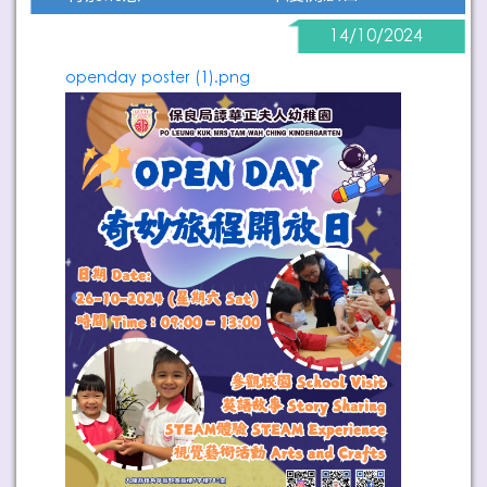
14/10/2024
openday poster (1).png