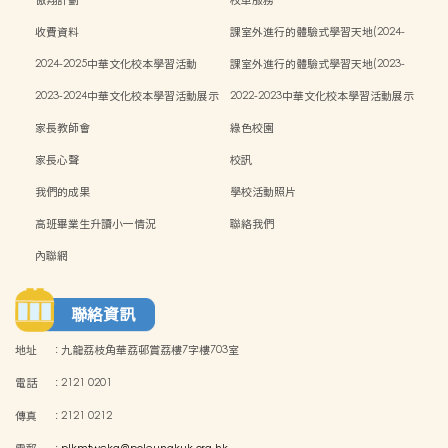
傲翔計劃
校車服務
收費資料
課室外進行的體驗式學習天地(2024-
2025)
2024-2025中華文化校本學習活動
課室外進行的體驗式學習天地(2023-
2024)
2023-2024中華文化校本學習活動展示
2022-2023中華文化校本學習活動展示
家長教師會
綠色校園
家長心聲
校訊
我們的成果
學校活動照片
高班畢業生升讀小一情況
聯絡我們
內聯網
聯絡資訊
地址
:
九龍荔枝角華荔邨賞荔樓7字樓703室
電話
:
2121 0201
傳真
:
2121 0212