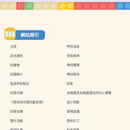
網站索引
主頁
特別消息
其他資訊
保良精神
校董會
學校團隊
校園簡介
學校報告
質素評核報告
校歌
校服式樣
幼稚園及幼稚園暨幼兒中心概覽
《保良局守護兒童政策》
幼小同盟
校車收費
環境設備
課外活動
駐校社工