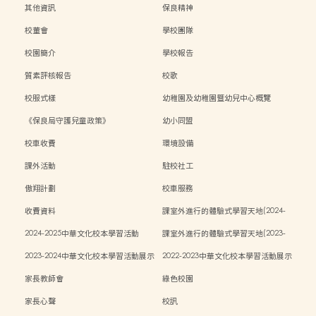
其他資訊
保良精神
校董會
學校團隊
校園簡介
學校報告
質素評核報告
校歌
校服式樣
幼稚園及幼稚園暨幼兒中心概覽
《保良局守護兒童政策》
幼小同盟
校車收費
環境設備
課外活動
駐校社工
傲翔計劃
校車服務
收費資料
課室外進行的體驗式學習天地(2024-
2025)
2024-2025中華文化校本學習活動
課室外進行的體驗式學習天地(2023-
2024)
2023-2024中華文化校本學習活動展示
2022-2023中華文化校本學習活動展示
家長教師會
綠色校園
家長心聲
校訊