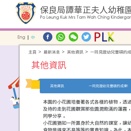
保良局譚華正夫人幼稚
Po Leung Kuk Mrs Tam Wah Ching Kinderga
Eng
中
主頁
最新消息
其他資訊
一同見證幼兒豐碩的成
其他資訊
其他資訊
一同見證幼兒豐碩的成果!
本園的小花圃培養著各式各樣的植物，透
及待的走到花圃觀賞那些圓潤飽滿的蓮霧
同學分享。
小花圃猶如一所置身於大自然的課室，讓
食物是得來不易等等的寶貴知識，為此，