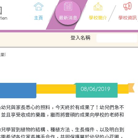
園
主頁
最新消息
學校簡介
學校資訊
rten
登入名稱
果!
08/06/2019
過幼兒與家長悉心的照料，今天終於有成果了！幼兒們急不
，並且享受收成的樂趣，繼而將豐碩的成果向學校的老師和
幼兒學習到植物的結構、種植方法、生長條件、以及明白到
本園希望各位家長攜手合作，共同保護屬於幼兒的小花圃，