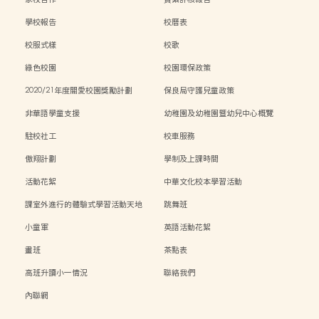
學校報告
校曆表
校服式樣
校歌
綠色校園
校園環保政策
2020/21年度關愛校園獎勵計劃
保良局守護兒童政策
非華語學童支援
幼稚園及幼稚園暨幼兒中心概覽
駐校社工
校車服務
傲翔計劃
學制及上課時間
活動花絮
中華文化校本學習活動
課室外進行的體驗式學習活動天地
跳舞班
小童軍
英語活動花絮
畫班
茶點表
高班升讀小一情況
聯絡我們
內聯網