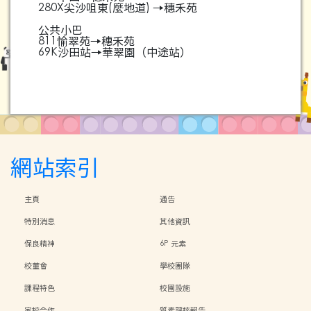
280X尖沙咀東(麼地道) →穗禾苑
公共小巴
811愉翠苑→穗禾苑
69K沙田站→華翠園（中途站）
網站索引
主頁
通告
特別消息
其他資訊
保良精神
6P 元素
校董會
學校團隊
課程特色
校園設施
家校合作
質素評核報告