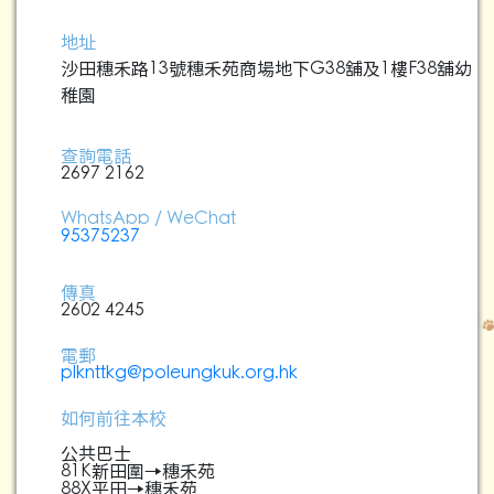
地址
沙田穗禾路13號穗禾苑商場地下G38舖及1樓F38舖幼
稚園
查詢電話
2697 2162
WhatsApp / WeChat
95375237
傳真
2602 4245
電郵
plknttkg@poleungkuk.org.hk
如何前往本校
公共巴士
81K新田圍→穗禾苑
88X平田→穗禾苑