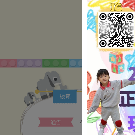
最新消
總覽
通告
特
通告
2025/26學年下學期代辦項