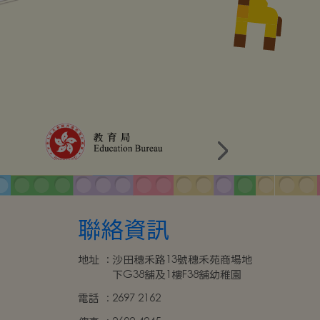
聯絡資訊
地址
:
沙田穗禾路13號穗禾苑商場地
下G38舖及1樓F38舖幼稚園
電話
:
2697 2162