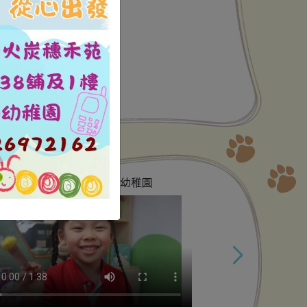
12
13
14
15
19
20
21
22
26
27
28
29
電視台
愉快校園 保良局吳多泰幼稚園