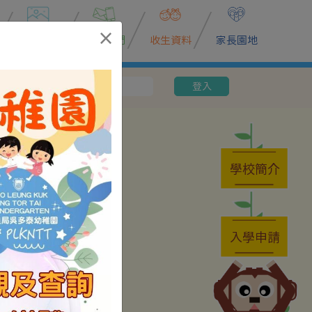
×
校園動態
聯絡我們
收生資料
家長園地
密碼
登入
學校簡介
入學申請