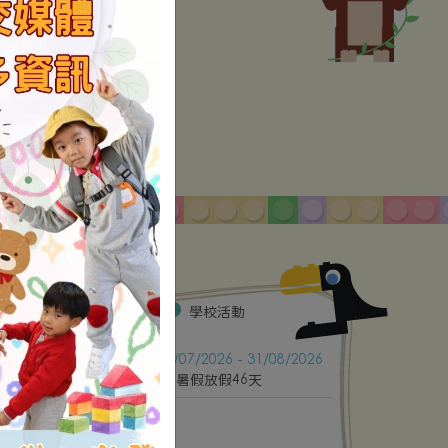
校曆表
公眾假期
學校假期
學校活動
17/07/2026 - 31/08/2026
8月
2026
暑假放假46天
三
四
五
六
1
5
6
7
8