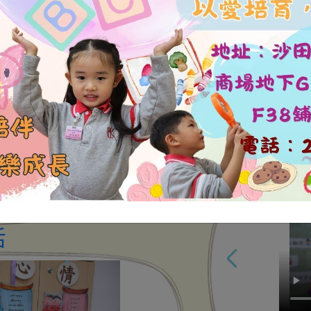
9
10
11
⽬價⽬表（低班）
01/12/2025
16
17
18
23
24
25
⽬價⽬表（幼兒班）
01/12/2025
30
31
⽬價⽬表（高班）
01/09/2025
更多
幼稚園2023-24 現正招生
活