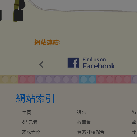
網站連結:
網站索引
主頁
通告
特
6P 元素
校董會
學
家校合作
質素評核報告
學