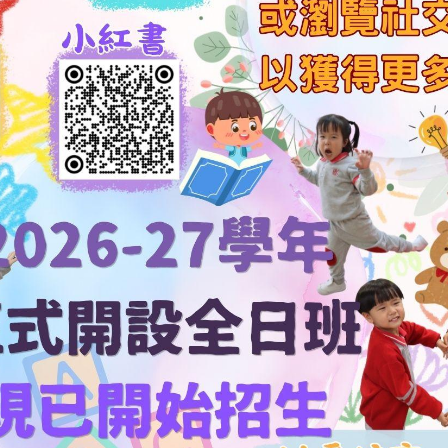
息
別消息
其他資訊
日
一
二
⽬價⽬表（高班）
01/12/2025
2
3
4