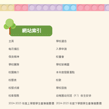
網站索引
主頁
學校通告
每月備忘
入學申請
保良精神
校董會
學校團隊
學校架構圖
校園簡介
本年度發展重點
校曆表
校歌
校服式樣
學校設施
校車服務
幼稚園幼兒班（K1）收生安排
2024-2025 年度上學期學生書簿雜費價
2024-2025 年度下學期學生書簿雜費價
目表
目表