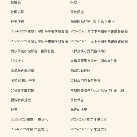
校曆表
校歌
校服式樣
學校設施
校車服務
幼稚園幼兒班（K1）收生安排
2024-2025 年度上學期學生書簿雜費價
2024-2025 年度下學期學生書簿雜費價
目表
目表
2025-2026 年度上學期學生書簿雜費價
2025-2026 年度下學期學生書簿雜費價
目表
目表
到校學前康復服務 - 傲翔計劃
《保良局守護兒童政策》
駐校社工
齊惜福賽馬會綠色生活教育計劃
香港綠色學校獎
幼營起動校園
水務處 惜水學堂
環保及自然保育基金
非華語學童支援
內地與香港教師交流及協作計劃（體
能）
優質教育基金
學校報告
校訊
我們的成果
2022-2023年度 中華文化
2023-2024年度 中華文化
2024-2025年度 中華文化
2025-2026年度 中華文化