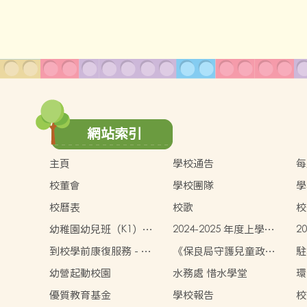
網站索引
主頁
學校通告
每
校董會
學校團隊
學
校曆表
校歌
校
幼稚園幼兒班（K1）收
2024-2025 年度上學期
2
生安排
學生書簿雜費價目表
學
到校學前康復服務 - 傲
《保良局守護兒童政
駐
翔計劃
策》
幼營起動校園
水務處 惜水學堂
環
優質教育基金
學校報告
校