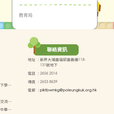
教育局
聯絡資訊
地址
:
新界大埔廣福邨廣義樓118-
131號地下
點
電話
:
2656 2016
傳真
:
2653 8639
年度下學期
電郵
:
plktbwmkg@poleungkuk.org.hk
價目表
獎
師交流及
能）
度 中華文