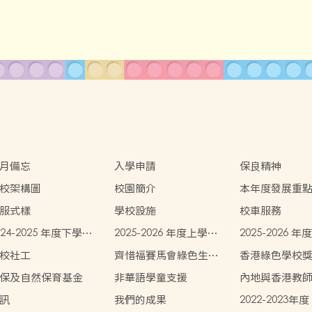
月備忘
入學申請
保良精神
校架構圖
校園簡介
本年度發展重
服式樣
學校設施
校車服務
024-2025 年度下學期
2025-2026 年度上學期
2025-2026 
生書簿雜費價目表
學生書簿雜費價目表
學生書簿雜費
校社工
齊惜福賽馬會綠色生活
香港綠色學校
教育計劃
保及自然保育基金
非華語學童支援
內地與香港教
協作計劃（體
訊
我們的成果
2022-2023年