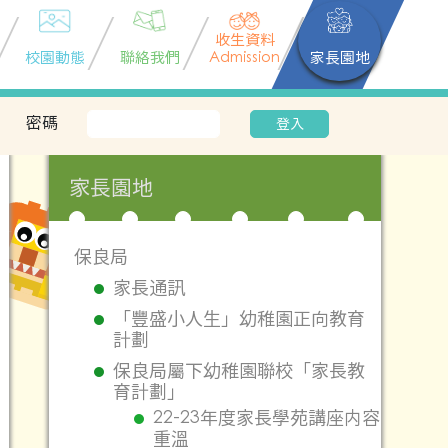
收生資料
校園動態
聯絡我們
Admission
家長園地
密碼
登入
家長園地
保良局
家長通訊
「豐盛小人生」幼稚園正向教育
計劃
保良局屬下幼稚園聯校「家長教
育計劃」
22-23年度家長學苑講座内容
重溫