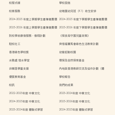
校服式樣
學校設施
校車服務
幼稚園幼兒班（K1）收生安排
2024-2025 年度上學期學生書簿雜費價
2024-2025 年度下學期學生書簿雜費價
目表
目表
2025-2026 年度上學期學生書簿雜費價
2025-2026 年度下學期學生書簿雜費價
目表
目表
到校學前康復服務 - 傲翔計劃
《保良局守護兒童政策》
駐校社工
齊惜福賽馬會綠色生活教育計劃
香港綠色學校獎
幼營起動校園
水務處 惜水學堂
環保及自然保育基金
非華語學童支援
內地與香港教師交流及協作計劃（體
能）
優質教育基金
學校報告
校訊
我們的成果
2022-2023年度 中華文化
2023-2024年度 中華文化
2024-2025年度 中華文化
2025-2026年度 中華文化
2023-2024年度 體驗式學習
2024-2025年度 體驗式學習