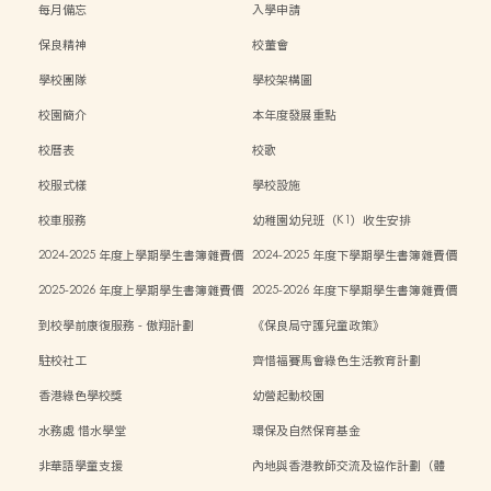
每月備忘
入學申請
保良精神
校董會
學校團隊
學校架構圖
校園簡介
本年度發展重點
校曆表
校歌
校服式樣
學校設施
校車服務
幼稚園幼兒班（K1）收生安排
2024-2025 年度上學期學生書簿雜費價
2024-2025 年度下學期學生書簿雜費價
目表
目表
2025-2026 年度上學期學生書簿雜費價
2025-2026 年度下學期學生書簿雜費價
目表
目表
到校學前康復服務 - 傲翔計劃
《保良局守護兒童政策》
駐校社工
齊惜福賽馬會綠色生活教育計劃
香港綠色學校獎
幼營起動校園
水務處 惜水學堂
環保及自然保育基金
非華語學童支援
內地與香港教師交流及協作計劃（體
能）