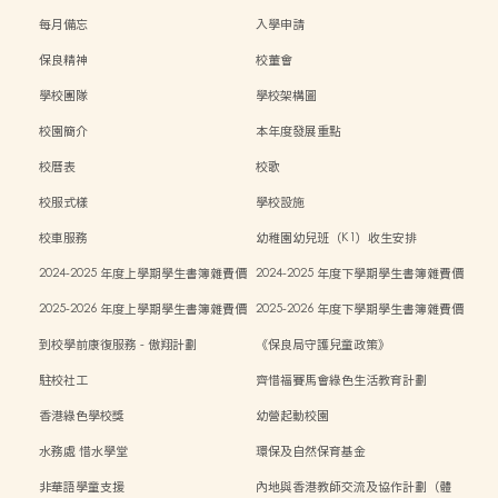
每月備忘
入學申請
保良精神
校董會
學校團隊
學校架構圖
校園簡介
本年度發展重點
校曆表
校歌
校服式樣
學校設施
校車服務
幼稚園幼兒班（K1）收生安排
2024-2025 年度上學期學生書簿雜費價
2024-2025 年度下學期學生書簿雜費價
目表
目表
2025-2026 年度上學期學生書簿雜費價
2025-2026 年度下學期學生書簿雜費價
目表
目表
到校學前康復服務 - 傲翔計劃
《保良局守護兒童政策》
駐校社工
齊惜福賽馬會綠色生活教育計劃
香港綠色學校獎
幼營起動校園
水務處 惜水學堂
環保及自然保育基金
非華語學童支援
內地與香港教師交流及協作計劃（體