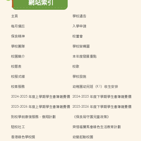
網站索引
主頁
學校通告
每月備忘
入學申請
保良精神
校董會
學校團隊
學校架構圖
校園簡介
本年度發展重點
校曆表
校歌
校服式樣
學校設施
校車服務
幼稚園幼兒班（K1）收生安排
2024-2025 年度上學期學生書簿雜費價
2024-2025 年度下學期學生書簿雜費價
目表
目表
2025-2026 年度上學期學生書簿雜費價
2025-2026 年度下學期學生書簿雜費價
目表
目表
到校學前康復服務 - 傲翔計劃
《保良局守護兒童政策》
駐校社工
齊惜福賽馬會綠色生活教育計劃
香港綠色學校獎
幼營起動校園