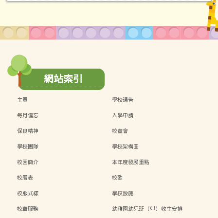
網站索引
主頁
學校通告
每月備忘
入學申請
保良精神
校董會
學校團隊
學校架構圖
校園簡介
本年度發展重點
校曆表
校歌
校服式樣
學校設施
校車服務
幼稚園幼兒班（K1）收生安排