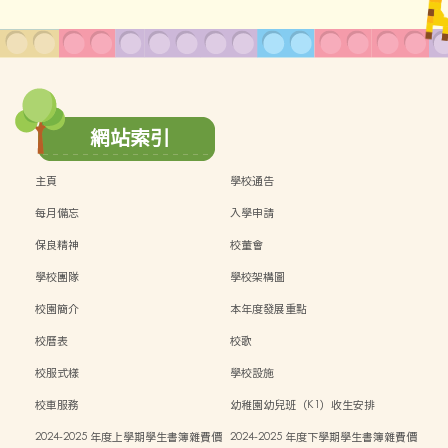
網站索引
主頁
學校通告
每月備忘
入學申請
保良精神
校董會
學校團隊
學校架構圖
校園簡介
本年度發展重點
校曆表
校歌
校服式樣
學校設施
校車服務
幼稚園幼兒班（K1）收生安排
2024-2025 年度上學期學生書簿雜費價
2024-2025 年度下學期學生書簿雜費價