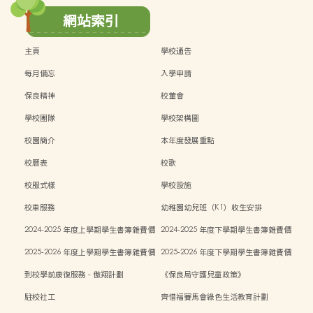
網站索引
主頁
學校通告
每月備忘
入學申請
保良精神
校董會
學校團隊
學校架構圖
校園簡介
本年度發展重點
校曆表
校歌
校服式樣
學校設施
校車服務
幼稚園幼兒班（K1）收生安排
2024-2025 年度上學期學生書簿雜費價
2024-2025 年度下學期學生書簿雜費價
目表
目表
2025-2026 年度上學期學生書簿雜費價
2025-2026 年度下學期學生書簿雜費價
目表
目表
到校學前康復服務 - 傲翔計劃
《保良局守護兒童政策》
駐校社工
齊惜福賽馬會綠色生活教育計劃