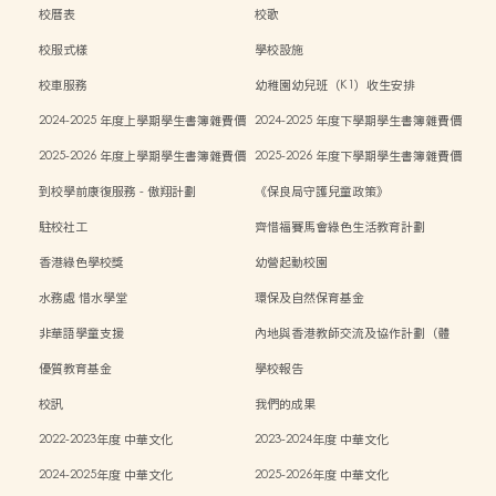
校曆表
校歌
校服式樣
學校設施
校車服務
幼稚園幼兒班（K1）收生安排
2024-2025 年度上學期學生書簿雜費價
2024-2025 年度下學期學生書簿雜費價
目表
目表
2025-2026 年度上學期學生書簿雜費價
2025-2026 年度下學期學生書簿雜費價
目表
目表
到校學前康復服務 - 傲翔計劃
《保良局守護兒童政策》
駐校社工
齊惜福賽馬會綠色生活教育計劃
香港綠色學校獎
幼營起動校園
水務處 惜水學堂
環保及自然保育基金
非華語學童支援
內地與香港教師交流及協作計劃（體
能）
優質教育基金
學校報告
校訊
我們的成果
2022-2023年度 中華文化
2023-2024年度 中華文化
2024-2025年度 中華文化
2025-2026年度 中華文化