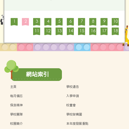
1
2
3
4
5
6
7
8
9
10
11
12
13
14
15
16
17
18
網站索引
主頁
學校通告
每月備忘
入學申請
保良精神
校董會
學校團隊
學校架構圖
校園簡介
本年度發展重點