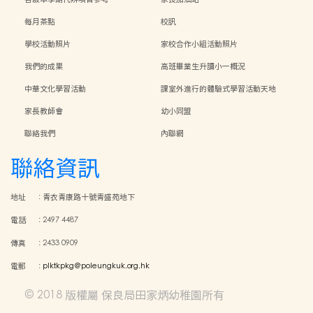
每月茶點
校訊
學校活動照片
家校合作小組活動照片
我們的成果
高班畢業生升讀小一概況
中華文化學習活動
課室外進行的體驗式學習活動天地
家長教師會
幼小同盟
聯絡我們
內聯網
聯絡資訊
地址
:
青衣青康路十號青盛苑地下
電話
:
2497 4487
傳真
:
2433 0909
電郵
:
plktkpkg@poleungkuk.org.hk
© 2018 版權屬 保良局田家炳幼稚園所有