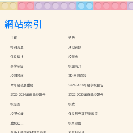
網站索引
主頁
通告
特別消息
其他資訊
保良精神
校董會
辦學宗旨
校園簡介
校園設施
3D 田園遊蹤
本年度發展重點
2024-2025年度學校報告
2023-2024年度學校報告
2022-2023年度學校報告
校曆表
校歌
校服式樣
保良局守護兒童政策
駐校社工
校車服務
各級本學期代辨項目參考
家長加油站