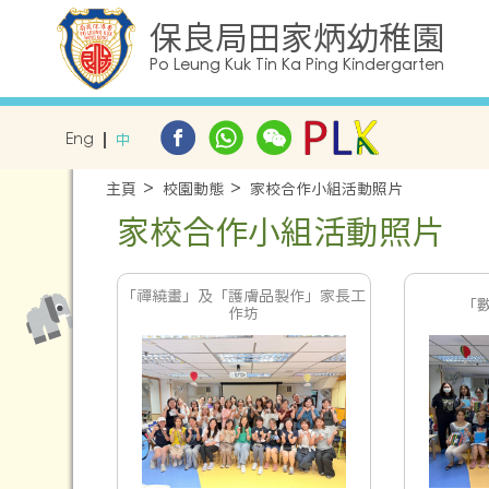
保良局田家炳幼稚園
Po Leung Kuk Tin Ka Ping Kindergarten
Eng
中
主頁
校園動態
家校合作小組活動照片
家校合作小組活動照片
「禪繞畫」及「護膚品製作」家長工
「
作坊