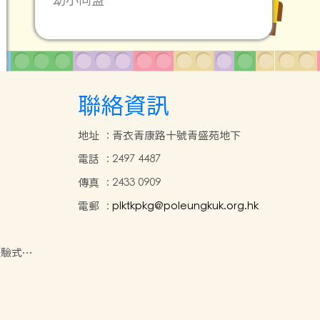
聯絡資訊
地址
:
青衣青康路十號青盛苑地下
電話
:
2497 4487
傳真
:
2433 0909
電郵
:
plktkpkg@poleungkuk.org.hk
體驗式學