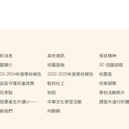
別消息
其他資訊
保良精神
園簡介
校園設施
3D 田園遊蹤
023-2024年度學校報告
2022-2023年度學校報告
校曆表
良局守護兒童政策
駐校社工
校車服務
月茶點
校訊
學校活動照片
班畢業生升讀小一概
中華文化學習活動
課室外進行的
習活動天地
絡我們
內聯網