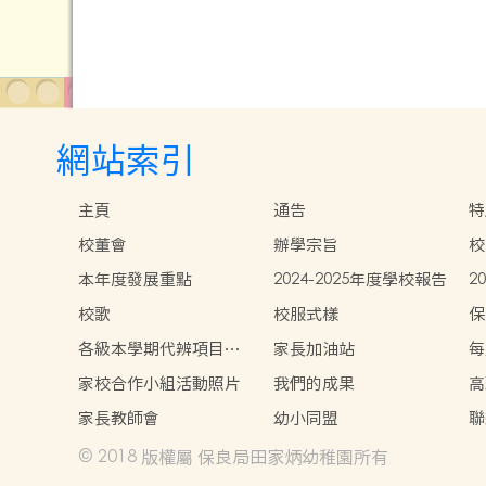
網站索引
主頁
通告
特
校董會
辦學宗旨
校
本年度發展重點
2024-2025年度學校報告
2
校歌
校服式樣
保
各級本學期代辨項目參
家長加油站
每
考
家校合作小組活動照片
我們的成果
高
況
家長教師會
幼小同盟
聯
© 2018 版權屬 保良局田家炳幼稚園所有