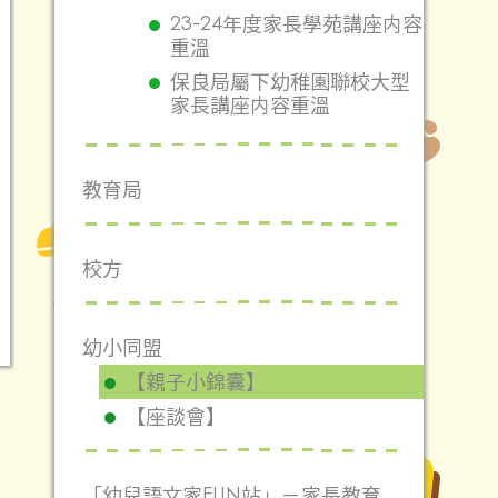
23-24年度家長學苑講座内容
重溫
保良局屬下幼稚園聯校大型
家長講座内容重溫
教育局
校方
幼小同盟
【親子小錦囊】
【座談會】
「幼兒語文家FUN站」－家長教育