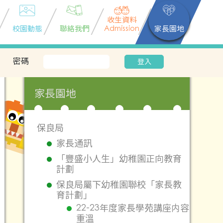
收生資料
校園動態
聯絡我們
Admission
家長園地
密碼
登入
家長園地
保良局
家長通訊
「豐盛小人生」幼稚園正向教育
計劃
保良局屬下幼稚園聯校「家長教
育計劃」
22-23年度家長學苑講座内容
重溫