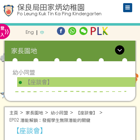
保良局田家炳幼稚園
Po Leung Kuk Tin Ka Ping Kindergarten
»
登
Eng
中
入
家長園地
幼小同盟
【座談會】
主頁
家長園地
幼小同盟
【座談會】
EP02 潛能解鎖：發掘學生無限潛能的關鍵
【座談會】