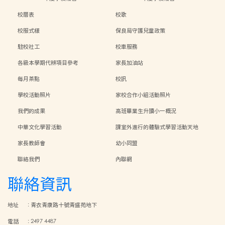
校曆表
校歌
校服式樣
保良局守護兒童政策
駐校社工
校車服務
各級本學期代辨項目參考
家長加油站
每月茶點
校訊
學校活動照片
家校合作小組活動照片
我們的成果
高班畢業生升讀小一概況
中華文化學習活動
課室外進行的體驗式學習活動天地
家長教師會
幼小同盟
聯絡我們
內聯網
聯絡資訊
地址
:
青衣青康路十號青盛苑地下
電話
:
2497 4487