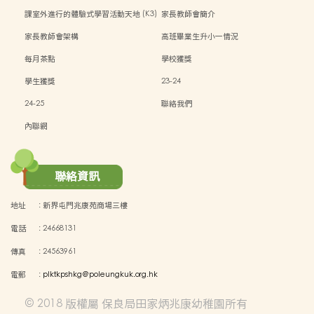
課室外進行的體驗式學習活動天地 (K3)
家長教師會簡介
家長教師會架構
高班畢業生升小一情況
每月茶點
學校獲獎
學生獲獎
23-24
24-25
聯絡我們
內聯網
聯絡資訊
地址
:
新界屯門兆康苑商場三樓
電話
:
24668131
傳真
:
24563961
電郵
:
plktkpshkg@poleungkuk.org.hk
© 2018 版權屬 保良局田家炳兆康幼稚園所有