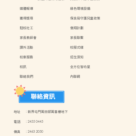
媒體報導
綠色環境設備
獲得獎項
保良局守護兒童政策
駐校社工
傲翔計劃
家長教師會
家長聯繫
課外活動
校服式樣
校車服務
招生須知
校訊
全方位智叻星
聯絡我們
內聯網
聯絡資訊
地址
:
新界屯門菁田邨菁喜樓地下
電話
:
2455 0445
傳真
:
2463 2050