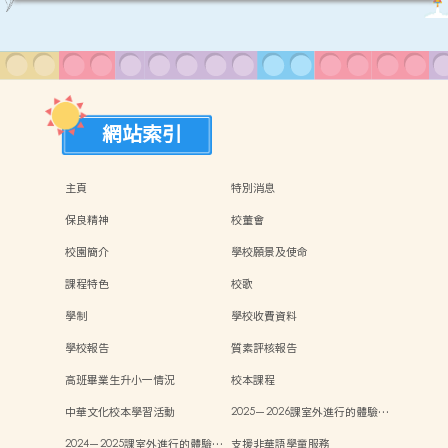
網站索引
主頁
特別消息
保良精神
校董會
校園簡介
學校願景及使命
課程特色
校歌
學制
學校收費資料
學校報告
質素評核報告
高班畢業生升小一情況
校本課程
中華文化校本學習活動
2025－2026課室外進行的體驗…
2024－2025課室外進行的體驗…
支援非華語學童服務