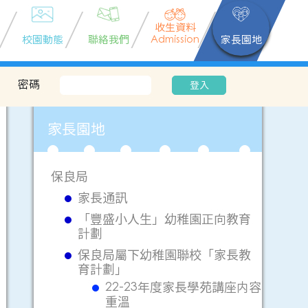
收生資料
校園動態
聯絡我們
Admission
家長園地
密碼
登入
家長園地
保良局
家長通訊
「豐盛小人生」幼稚園正向教育
計劃
保良局屬下幼稚園聯校「家長教
育計劃」
22-23年度家長學苑講座内容
重溫