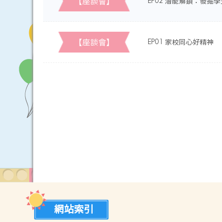
【座談會】
EP02 潛能解鎖：發掘
【座談會】
EP01 家校同心好精神
網站索引