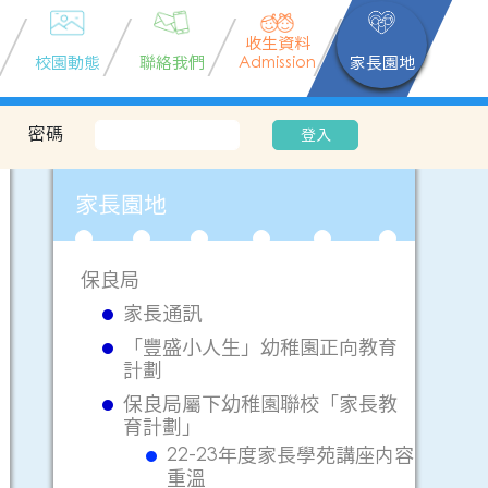
收生資料
校園動態
聯絡我們
Admission
家長園地
密碼
登入
家長園地
保良局
家長通訊
「豐盛小人生」幼稚園正向教育
計劃
保良局屬下幼稚園聯校「家長教
育計劃」
22-23年度家長學苑講座内容
重溫