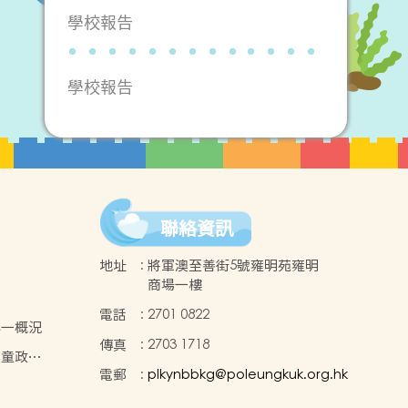
學校報告
學校報告
聯絡資訊
地址
:
將軍澳至善街5號雍明苑雍明
商場一樓
電話
:
2701 0822
小一概況
傳真
:
2703 1718
兒童政
電郵
:
plkynbbkg@poleungkuk.org.hk