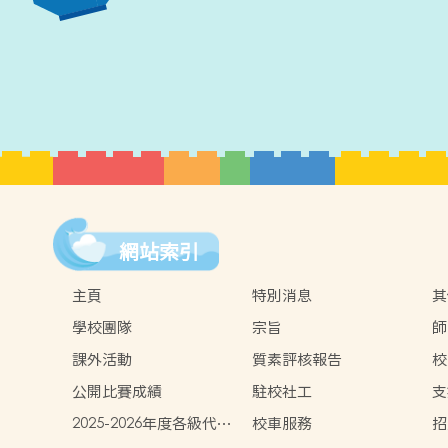
網站索引
主頁
特別消息
其
學校團隊
宗旨
師
課外活動
質素評核報告
校
公開比賽成績
駐校社工
支
2025-2026年度各級代辦
校車服務
招
項目參考(以全套訂購計)