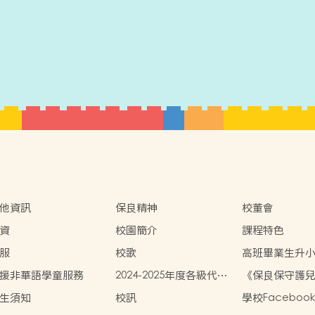
他資訊
保良精神
校董會
資
校園簡介
課程特色
服
校歌
高班畢業生升
援非華語學童服務
2024-2025年度各級代辦
《保良保守護
項目參考(以全套訂購計)
策》
生須知
校訊
學校Facebook