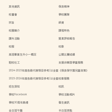
其他資訊
保良精神
校董會
學校團隊
宗旨
師資
校園簡介
課程特色
課外活動
質素評核報告
校服
校歌
高班畢業生升小一概況
公開比賽成績
駐校社工
支援非華語學童服務
2024-2025年度各級代辦項目參考(以全套
《保良保守護兒童政策》
訂購計)
2025-2026年度各級代辦項目參考(以全套
校車服務
訂購計)
招生須知
校訊
學校Facebook
學校活動相片
學校30周年典禮
衞生資訊
全日班午膳
半日班茶點