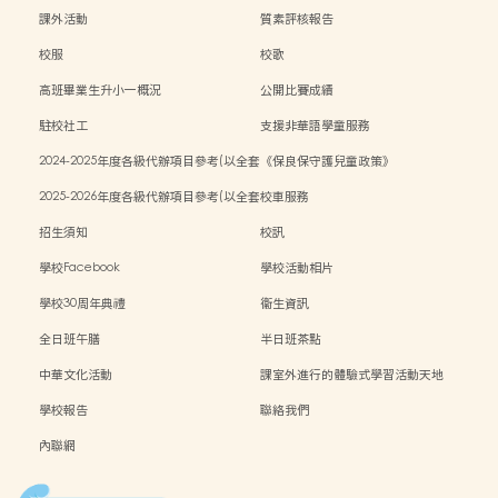
課外活動
質素評核報告
校服
校歌
高班畢業生升小一概況
公開比賽成績
駐校社工
支援非華語學童服務
2024-2025年度各級代辦項目參考(以全套
《保良保守護兒童政策》
訂購計)
2025-2026年度各級代辦項目參考(以全套
校車服務
訂購計)
招生須知
校訊
學校Facebook
學校活動相片
學校30周年典禮
衞生資訊
全日班午膳
半日班茶點
中華文化活動
課室外進行的體驗式學習活動天地
學校報告
聯絡我們
內聯網