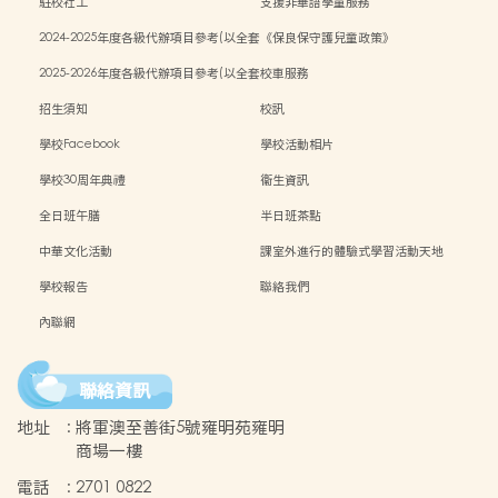
駐校社工
支援非華語學童服務
2024-2025年度各級代辦項目參考(以全套
《保良保守護兒童政策》
訂購計)
2025-2026年度各級代辦項目參考(以全套
校車服務
訂購計)
招生須知
校訊
學校Facebook
學校活動相片
學校30周年典禮
衞生資訊
全日班午膳
半日班茶點
中華文化活動
課室外進行的體驗式學習活動天地
學校報告
聯絡我們
內聯網
聯絡資訊
地址
:
將軍澳至善街5號雍明苑雍明
商場一樓
電話
:
2701 0822