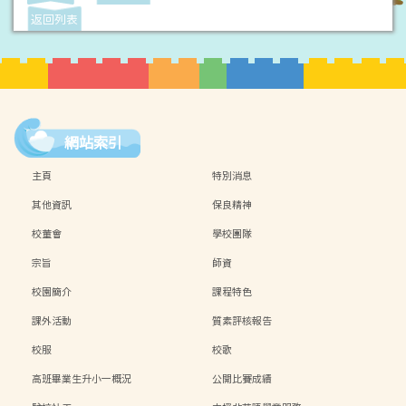
返回列表
網站索引
主頁
特別消息
其他資訊
保良精神
校董會
學校團隊
宗旨
師資
校園簡介
課程特色
課外活動
質素評核報告
校服
校歌
高班畢業生升小一概況
公開比賽成績