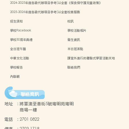
2024-2025年度各級代辦項目參考(以全套
《保良保守護兒童政策》
訂購計)
2025-2026年度各級代辦項目參考(以全套
校車服務
訂購計)
招生須知
校訊
學校Facebook
學校活動相片
學校30周年典禮
衞生資訊
全日班午膳
半日班茶點
中華文化活動
課室外進行的體驗式學習活動天地
學校報告
聯絡我們
內聯網
聯絡資訊
地址
:
將軍澳至善街5號雍明苑雍明
商場一樓
電話
:
2701 0822
傳真
:
2703 1718