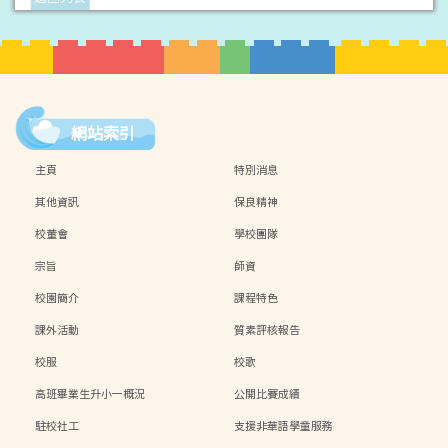
網站索引
主頁
特別消息
其他資訊
保良精神
校董會
學校團隊
宗旨
師資
校園簡介
課程特色
課外活動
質素評核報告
校服
校歌
高班畢業生升小一概況
公開比賽成績
駐校社工
支援非華語學童服務