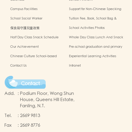
Campus Facilities
Support for Non-Chinese Specking
(NCS) Students
School Social Worker
Tuition Fee, Book, School Bag &
Miscellanous Fee
保良局守護兒童政策
School Activities Photos
Half Day Class Snack Schedule
Whole Day Class Lunch And Snack
Schedule
Our Achievement
Pre-school graduation and primary
admission situation
Chinese Culture School-based
Experiential Learning Activities
Learning Programme
Outside The Classroom
Contact Us
Intranet
Contact
Add.
:
Podium Floor, Wong Shun
House, Queens Hill Estate,
Fanling, N.T.
Tel.
:
2669 9813
Fax
:
2669 8776