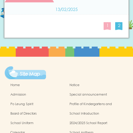
13/02/2025
1
2
Site Map
Home
Notice
Admission
Special announcement
Po Leung Spirit
Profile of Kindergartens and
Kindergarten-cum-Child Care Centres
Board of Directors
School Introduction
School Uniform
2024/2025 School Report
Calendar
School Anthem