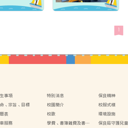
1
生事項
特別消息
保良精神
命、宗旨、目標
校園簡介
校服式樣
曆表
校歌
環境設施
車服務
學費、書簿雜費及書包
保良局守護兒