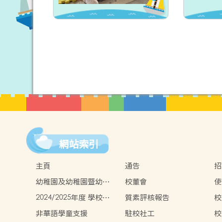
網站索引
主頁
通告
招
幼稚園及幼稚園暨幼兒
校董會
使
中心概覽
2024/2025年度 學校報
質素評核報告
校
告
非華語學童支援
駐校社工
校