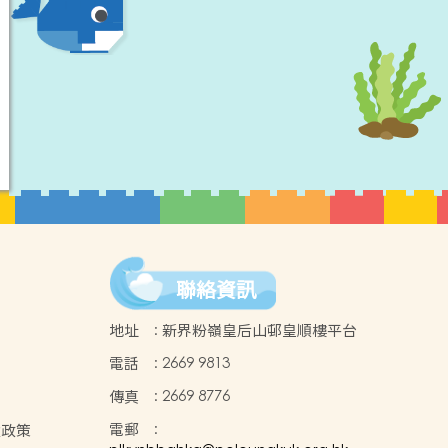
聯絡資訊
地址
:
新界粉嶺皇后山邨皇順樓平台
電話
:
2669 9813
傳真
:
2669 8776
電郵
:
童政策