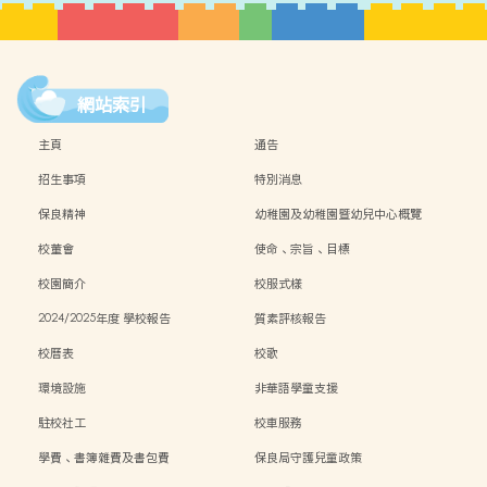
網站索引
主頁
通告
招生事項
特別消息
保良精神
幼稚園及幼稚園暨幼兒中心概覽
校董會
使命、宗旨、目標
校園簡介
校服式樣
2024/2025年度 學校報告
質素評核報告
校曆表
校歌
環境設施
非華語學童支援
駐校社工
校車服務
學費、書簿雜費及書包費
保良局守護兒童政策