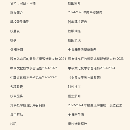
使命、宗旨、目標
校園簡介
課程簡介
2024-2025年度學校報告
學校發展重點
質素評核報告
校曆表
校服式樣
校歌
校園環境
傲翔計劃
支援非華語學童服務
課室外進行的體驗式學習活動天地 2024-
課室外進行的體驗式學習活動天地 2023-
2025
2024
中華文化校本學習活動2024-2025
中華文化校本學習活動2023-2024
中華文化校本學習活動2022-2023
《保良局守護兒童政策》
各項收費
駐校社工
校車服務
招生須知
升學及學校資訊平台網站
2023-2024 年度高班學生統一派位結果
每月茶點
全日班午膳
校訊
學校活動照片